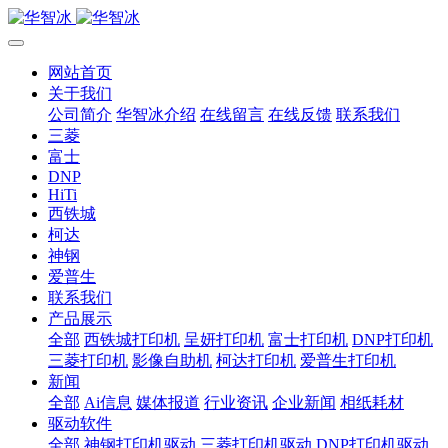
网站首页
关于我们
公司简介
华智冰介绍
在线留言
在线反馈
联系我们
三菱
富士
DNP
HiTi
西铁城
柯达
神钢
爱普生
联系我们
产品展示
全部
西铁城打印机
呈妍打印机
富士打印机
DNP打印机
三菱打印机
影像自助机
柯达打印机
爱普生打印机
新闻
全部
Ai信息
媒体报道
行业资讯
企业新闻
相纸耗材
驱动软件
全部
神钢打印机驱动
三菱打印机驱动
DNP打印机驱动