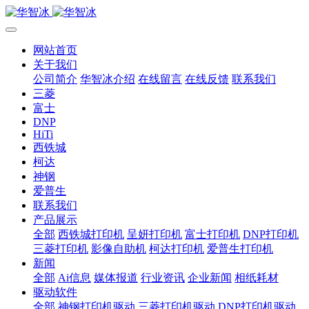
网站首页
关于我们
公司简介
华智冰介绍
在线留言
在线反馈
联系我们
三菱
富士
DNP
HiTi
西铁城
柯达
神钢
爱普生
联系我们
产品展示
全部
西铁城打印机
呈妍打印机
富士打印机
DNP打印机
三菱打印机
影像自助机
柯达打印机
爱普生打印机
新闻
全部
Ai信息
媒体报道
行业资讯
企业新闻
相纸耗材
驱动软件
全部
神钢打印机驱动
三菱打印机驱动
DNP打印机驱动